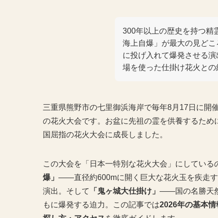
300年以上の歴史を持つ
海上自爆」が最大の見どこ
に投げ入れて爆発させる演
場を使った仕掛け花火との
三重県熊野市の七里御浜海岸で毎年8月17日に開
の花火大会です。お盆に先祖の霊を供養するため
国屈指の花火大会に成長しました。
この大会を「日本一特別な花火大会」にしている
爆」
——直径約600mに開く巨大な花火玉を疾走
演出。そして
「鬼ヶ城大仕掛け」
——国の名勝天
もに爆発する迫力。この記事では
2026年の基