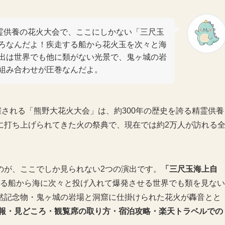
精霊供養の花火大会で、ここにしかない「三尺玉
ろなんだよ！疾走する船から花火玉を次々と海
出は世界でも他に類がない光景で、鬼ヶ城の岩
組み合わせが圧巻なんだよ。
催される「熊野大花火大会」は、約300年の歴史を誇る精霊供養
に打ち上げられてきた火の祭典で、現在では約2万人が訪れる
のが、ここでしか見られない2つの演出です。
「三尺玉海上自
する船から海に次々と投げ入れて爆発させる世界でも類を見ない
然記念物・鬼ヶ城の岩場と洞窟に仕掛けられた花火が轟音とと
本情報・見どころ・観覧席の取り方・宿泊攻略・楽天トラベルでの