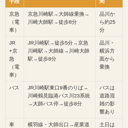
手段
間
京急
京急川崎駅→大師線乗換→
品川か
（電
川崎大師駅→徒歩8分
ら約25
車）
分
JR
JR川崎駅→徒歩5分→京急
品川・
+京
川崎駅→大師線→川崎大師
横浜方
急
駅→徒歩8分
面から
（電
乗換
車）
バス
JR川崎駅東口9番のりば→
バスは
川崎鶴見臨港バス川23系統
道路混
→大師バス停→徒歩8分
雑の影
響あり
車
横羽線・大師出口→産業道
土日は