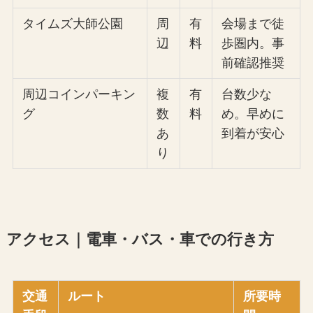
タイムズ大師公園
周
有
会場まで徒
辺
料
歩圏内。事
前確認推奨
周辺コインパーキン
複
有
台数少な
グ
数
料
め。早めに
あ
到着が安心
り
アクセス｜電車・バス・車での行き方
交通
ルート
所要時