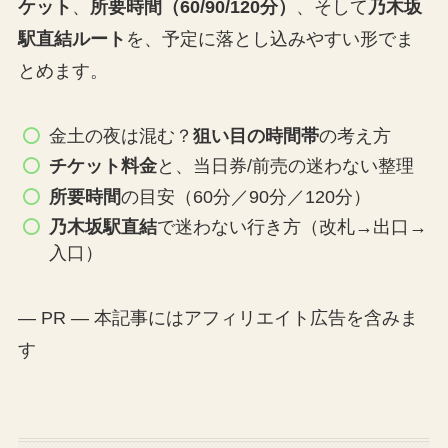
ケット
、
所要時間（60/90/120分）
、そして
乃木坂
駅直結ルート
を、予定に落とし込みやすい形でま
とめます。
金土の夜は混む？
狙い目の時間帯
の考え方
チケット料金
と、当日券/前売の迷わない整理
所要時間
の目安（60分／90分／120分）
乃木坂駅直結
で迷わない行き方（改札→出口→
入口）
— PR — 本記事にはアフィリエイト広告を含みま
す