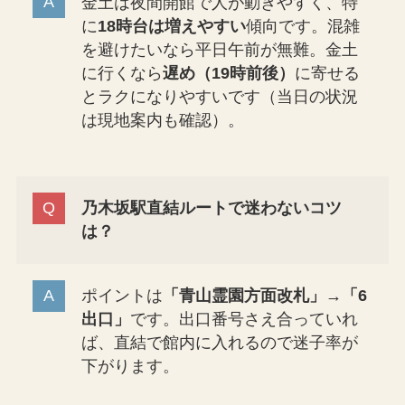
金土は夜間開館で人が動きやすく、特
に
18時台は増えやすい
傾向です。混雑
を避けたいなら平日午前が無難。金土
に行くなら
遅め（19時前後）
に寄せる
とラクになりやすいです（当日の状況
は現地案内も確認）。
乃木坂駅直結ルートで迷わないコツ
は？
ポイントは
「青山霊園方面改札」→「6
出口」
です。出口番号さえ合っていれ
ば、直結で館内に入れるので迷子率が
下がります。