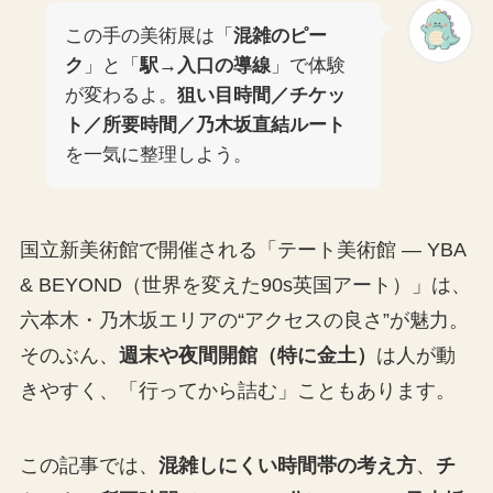
この手の美術展は「
混雑のピー
ク
」と「
駅→入口の導線
」で体験
が変わるよ。
狙い目時間／チケッ
ト／所要時間／乃木坂直結ルート
を一気に整理しよう。
国立新美術館で開催される「テート美術館 ― YBA
& BEYOND（世界を変えた90s英国アート）」は、
六本木・乃木坂エリアの“アクセスの良さ”が魅力。
そのぶん、
週末や夜間開館（特に金土）
は人が動
きやすく、「行ってから詰む」こともあります。
この記事では、
混雑しにくい時間帯の考え方
、
チ