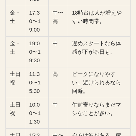
金・
17:3
中〜
18時台は人が増えや
土
0〜1
高
すい時間帯。
9:00
金・
19:0
中
遅めスタートなら体
土
0〜1
感が下がる日も。
9:30
土日
11:3
高
ピークになりやす
祝
0〜1
い。避けられるなら
5:30
回避。
土日
10:0
中
午前寄りならまだマ
祝
0〜1
シなことが多い。
1:30
土日
15:3
中〜
夕方は波がある。疲