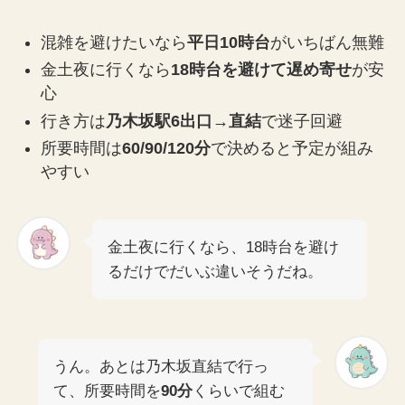
混雑を避けたいなら
平日10時台
がいちばん無難
金土夜に行くなら
18時台を避けて遅め寄せ
が安
心
行き方は
乃木坂駅6出口→直結
で迷子回避
所要時間は
60/90/120分
で決めると予定が組み
やすい
金土夜に行くなら、18時台を避け
るだけでだいぶ違いそうだね。
うん。あとは乃木坂直結で行っ
て、所要時間を
90分
くらいで組む