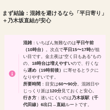
まず結論：混雑を避けるなら「平日寄り」
＋乃木坂直結が安心
混雑
：いちばん無難なのは
平日午前
（10時台）
。次点で
平日15〜17時
が狙
い目です。金土夜は“空く日もある”もの
の、
18時台は増えやすい
ので、行くな
ら
遅め（19時前後）
に寄せるとラクに
なりやすいです。
所要時間
：目安は
60〜90分
。混雑日や
じっくり派は
120分
見ておくと安心。
行き方
：迷いにくいのは
乃木坂駅（千
代田線）6出口→直結
ルートです。