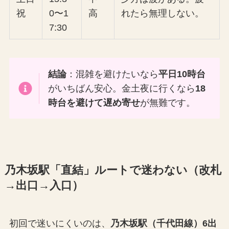
祝
0〜1
高
れたら無理しない。
7:30
結論
：混雑を避けたいなら
平日10時台
がいちばん安心。金土夜に行くなら
18
時台を避けて遅め寄せ
が無難です。
乃木坂駅「直結」ルートで迷わない（改札
→出口→入口）
初回で迷いにくいのは、
乃木坂駅（千代田線）6出