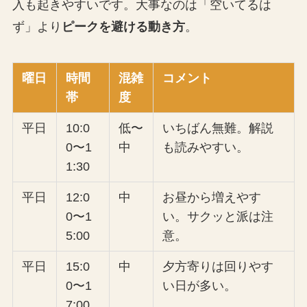
入も起きやすいです。大事なのは「空いてるは
ず」より
ピークを避ける動き方
。
曜日
時間
混雑
コメント
帯
度
平日
10:0
低〜
いちばん無難。解説
0〜1
中
も読みやすい。
1:30
平日
12:0
中
お昼から増えやす
0〜1
い。サクッと派は注
5:00
意。
平日
15:0
中
夕方寄りは回りやす
0〜1
い日が多い。
7:00