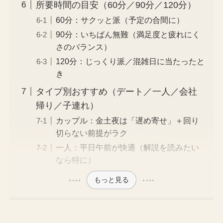
所要時間の目安（60分／90分／120分）
60分：サクッと派（予定の合間に）
90分：いちばん無難（満足度と疲れにく
さのバランス）
120分：じっくり派／混雑日に当たったと
き
タイプ別おすすめ（デート／一人／会社
帰り／子連れ）
カップル：金土夜は「遅め寄せ」＋回り
切らない前提がラク
一人：平日午前が快適（解説を読みたい
なら特に）
もっと見る