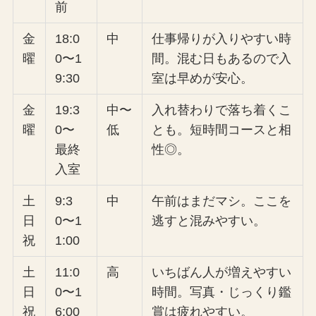
前
金
18:0
中
仕事帰りが入りやすい時
曜
0〜1
間。混む日もあるので入
9:30
室は早めが安心。
金
19:3
中〜
入れ替わりで落ち着くこ
曜
0〜
低
とも。短時間コースと相
最終
性◎。
入室
土
9:3
中
午前はまだマシ。ここを
日
0〜1
逃すと混みやすい。
祝
1:00
土
11:0
高
いちばん人が増えやすい
日
0〜1
時間。写真・じっくり鑑
祝
6:00
賞は疲れやすい。