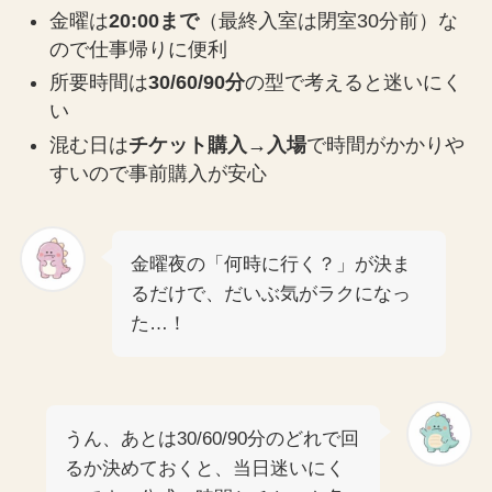
金曜は
20:00まで
（最終入室は閉室30分前）な
ので仕事帰りに便利
所要時間は
30/60/90分
の型で考えると迷いにく
い
混む日は
チケット購入→入場
で時間がかかりや
すいので事前購入が安心
金曜夜の「何時に行く？」が決ま
るだけで、だいぶ気がラクになっ
た…！
うん、あとは30/60/90分のどれで回
るか決めておくと、当日迷いにく