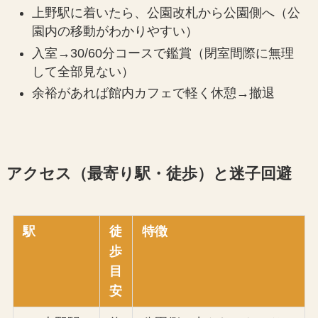
上野駅に着いたら、公園改札から公園側へ（公
園内の移動がわかりやすい）
入室→30/60分コースで鑑賞（閉室間際に無理
して全部見ない）
余裕があれば館内カフェで軽く休憩→撤退
アクセス（最寄り駅・徒歩）と迷子回避
駅
徒
特徴
歩
目
安