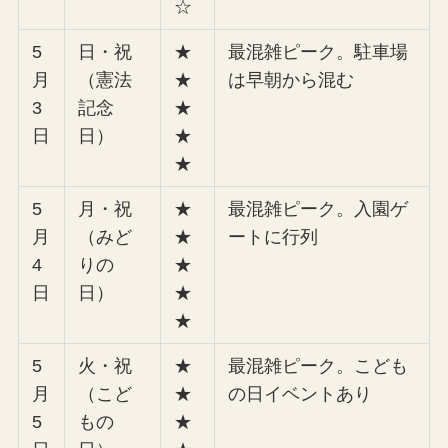
☆
5
日・祝
★
最混雑ピーク。駐車場
月
（憲法
★
は早朝から混む
3
記念
★
日
日）
★
★
5
月・祝
★
最混雑ピーク。入園ゲ
月
（みど
★
ートに行列
4
りの
★
日
日）
★
★
5
火・祝
★
最混雑ピーク。こども
月
（こど
★
の日イベントあり
5
もの
★