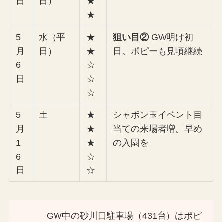
日
日）
★
★
5
水（平
★
狙い目②
GW明け初
月
日）
★
日。ポピーも見頃継続
6
☆
日
☆
☆
5
土
★
シャボン玉イベント目
月
★
当ての来場者増。早め
1
★
の入園を
6
☆
日
☆
GW中の砂川口駐車場（431台）はポピ