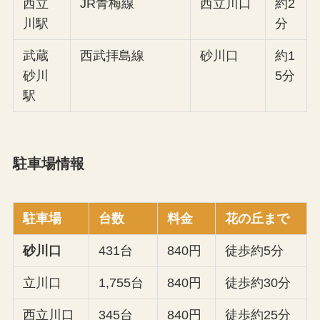
西立
JR青梅線
西立川口
約2
川駅
分
武蔵
西武拝島線
砂川口
約1
砂川
5分
駅
駐車場情報
駐車場
台数
料金
花の丘まで
砂川口
431台
840円
徒歩約5分
立川口
1,755台
840円
徒歩約30分
西立川口
345台
840円
徒歩約25分