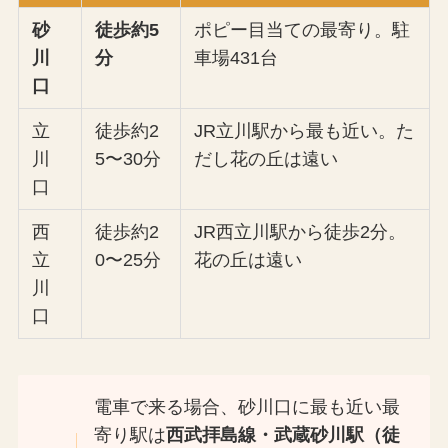
砂
徒歩約5
ポピー目当ての最寄り。駐
川
分
車場431台
口
立
徒歩約2
JR立川駅から最も近い。た
川
5〜30分
だし花の丘は遠い
口
西
徒歩約2
JR西立川駅から徒歩2分。
立
0〜25分
花の丘は遠い
川
口
電車で来る場合、砂川口に最も近い最
寄り駅は
西武拝島線・武蔵砂川駅（徒