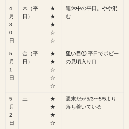
4
木（平
★
連休中の平日。やや混
月
日）
★
む
3
★
0
☆
日
☆
5
金（平
★
狙い目①
平日でポピー
月
日）
★
の見頃入り口
1
☆
日
☆
☆
5
土
★
週末だが5/3〜5/5より
月
★
落ち着いている
2
★
日
☆