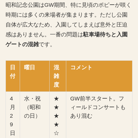
昭和記念公園はGW期間、特に見頃のポピーが咲く
時期には多くの来場者が集まります。ただし公園
自体が広大なため、入園してしまえば意外と圧迫
感はありません。一番の問題は
駐車場待ちと入園
ゲートの混雑
です。
日
曜日
混
コメント
付
雑
度
4
水・祝
★
GW前半スタート。フ
月
（昭和
★
ィールドコンサートも
2
の日）
★
あり混む
9
★
日
☆