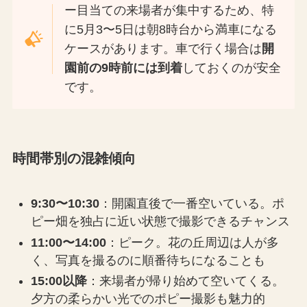
ー目当ての来場者が集中するため、特
に5月3〜5日は朝8時台から満車になる
ケースがあります。車で行く場合は
開
園前の9時前には到着
しておくのが安全
です。
時間帯別の混雑傾向
9:30〜10:30
：開園直後で一番空いている。ポ
ピー畑を独占に近い状態で撮影できるチャンス
11:00〜14:00
：ピーク。花の丘周辺は人が多
く、写真を撮るのに順番待ちになることも
15:00以降
：来場者が帰り始めて空いてくる。
夕方の柔らかい光でのポピー撮影も魅力的