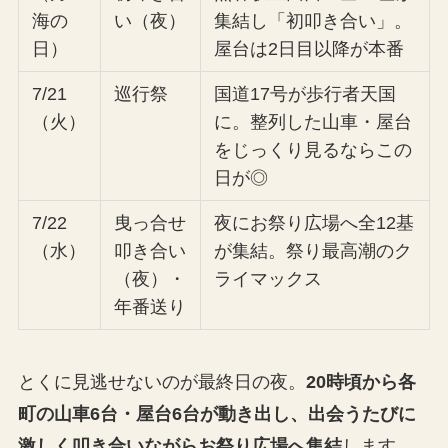
海の
い（夜）
集結し「初叩き合い」。
日）
屋台は2日目以降が本番
7/21
巡行祭
国道17号が歩行者天国
（火）
に。整列した山車・屋台
をじっくり見るならこの
日が◎
7/22
曳っ合せ
夜にお祭り広場へ全12基
（水）
叩き合い
が集結。祭り最高潮のク
（夜）・
ライマックス
年番送り
とくに見逃せないのが最終日の夜。
20時頃から各
町の山車6台・屋台6台が動き出し、出会うたびに
激しく叩き合いながらお祭り広場へ集結
します。