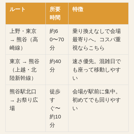
ルート
所要
特徴
時間
上野・東京
約6
乗り換えなしで会場
→ 熊谷（高
0〜70
最寄りへ。コスパ重
崎線）
分
視ならこちら
東京 → 熊谷
約40
速さ優先。混雑日で
（上越・北
分
も座って移動しやす
陸新幹線）
い
熊谷駅北口
徒歩
会場が駅前に集中。
→ お祭り広
す
初めてでも回りやす
場
ぐ〜
い
約10
分