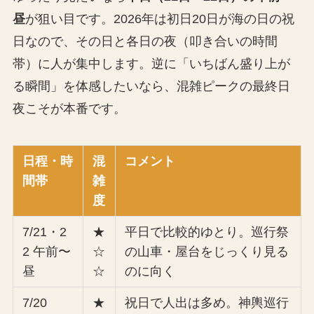
昼
が狙い目です。2026年は初日20日が海の日の祝
日なので、その日と各日の夜（叩き合いの時間
帯）に人が集中します。逆に「いちばん盛り上が
る瞬間」を体感したいなら、混雑ピークの最終日
夜こそが本番です。
日程・時
混
コメント
間帯
雑
度
7/21・2
★
平日で比較的ゆとり。巡行祭
2 午前〜
☆
の山車・屋台をじっくり見る
昼
☆
のに向く
7/20
★
祝日で人出は多め。神輿巡行