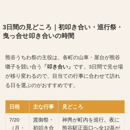
3日間の見どころ｜初叩き合い・巡行祭・
曳っ合せ叩き合いの時間
熊谷うちわ祭の主役は、各町の山車・屋台が熊谷
囃子を競い合う
「叩き合い」
です。3日間で見せ場
が移り変わるので、目当ての行事に合わせて訪れ
る日を選ぶのがおすすめです。
日程
主な行事
見どころ
7/20
渡御祭・
神輿が町内を巡行。夜に
（月・
初叩き合
熊谷駅正面口へ全12基が