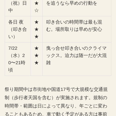
（祝）日
★
を追うなら早めの行動を
中
☆
各日 夜
★
叩き合いの時間帯は最も混
（叩き合
★
む。場所取りは早めが安心
い）
★
7/22
★
曳っ合せ叩き合いのクライマ
（水）2
★
ックス。迫力は随一だが大混
0〜21時
★
雑
頃
祭り期間中は市街地や国道17号で大規模な交通規
制（歩行者天国を含む）が実施されます。規制の
時間帯・範囲は日によって異なり、年ごとに変わ
ることもあるため、車で動く予定がある方は事前