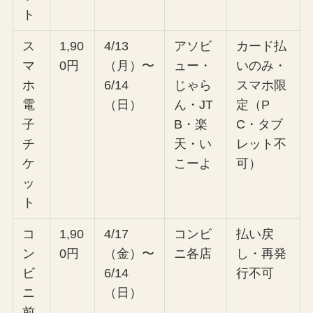
ト
ス
1,90
4/13
アソビ
カード払
マ
0円
（月）〜
ュー・
いのみ・
ホ
6/14
じゃら
スマホ限
電
（日）
ん・JT
定（P
子
B・楽
C・タブ
チ
天・い
レット不
ケ
こーよ
可）
ッ
ト
コ
1,90
4/17
コンビ
払い戻
ン
0円
（金）〜
ニ各店
し・再発
ビ
6/14
行不可
ニ
（日）
前