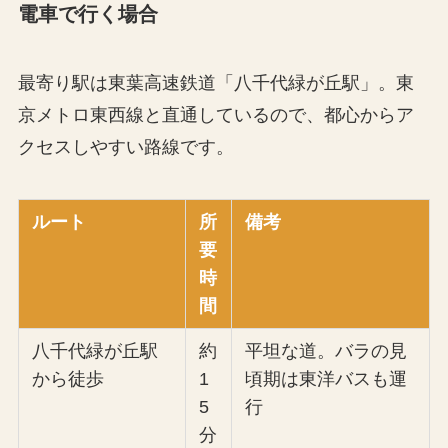
電車で行く場合
最寄り駅は東葉高速鉄道「八千代緑が丘駅」。東
京メトロ東西線と直通しているので、都心からア
クセスしやすい路線です。
ルート
所
備考
要
時
間
八千代緑が丘駅
約
平坦な道。バラの見
から徒歩
1
頃期は東洋バスも運
5
行
分