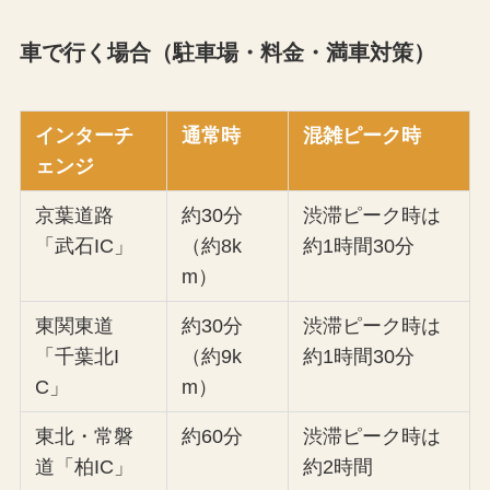
車で行く場合（駐車場・料金・満車対策）
インターチ
通常時
混雑ピーク時
ェンジ
京葉道路
約30分
渋滞ピーク時は
「武石IC」
（約8k
約1時間30分
m）
東関東道
約30分
渋滞ピーク時は
「千葉北I
（約9k
約1時間30分
C」
m）
東北・常磐
約60分
渋滞ピーク時は
道「柏IC」
約2時間