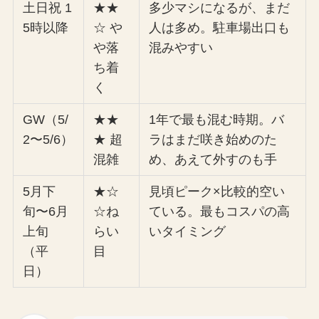
土日祝 1
★★
多少マシになるが、まだ
5時以降
☆ や
人は多め。駐車場出口も
や落
混みやすい
ち着
く
GW（5/
★★
1年で最も混む時期。バ
2〜5/6）
★ 超
ラはまだ咲き始めのた
混雑
め、あえて外すのも手
5月下
★☆
見頃ピーク×比較的空い
旬〜6月
☆ね
ている。最もコスパの高
上旬
らい
いタイミング
（平
目
日）