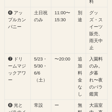
料
❻ アッ
土日祝
11:00〜
別
グッ
プルカン
のみ
15:30
途
ズ・ス
パニー
イーツ
販売、
雨天中
止
❼ ドリ
5/23・
〜20:00
追
入園料
ームマジ
5/30・
加
のみ。
ックアワ
6/6
料
夕暮
ー
（土）
金
れ〜夜
な
のバラ
し
鑑賞
❽ 光と
常設
ー
無
大温室