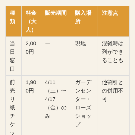
種
料金
販売期間
購入場
注意点
類
（大
所
人）
当
2,00
ー
現地
混雑時は
日
0円
列ができ
窓
ることも
口
前
1,90
4/11
ガーデ
他割引と
売
0円
（土）〜
ンセン
の併用不
り
4/17
ター・
可
紙
（金）の
ローズ
チ
み
ショッ
ケ
プ
ッ