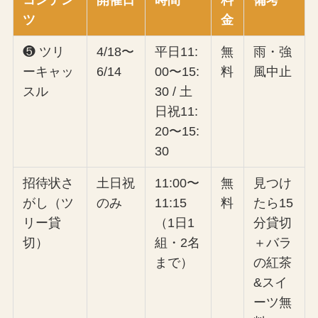
コンテン
開催日
時間
料
備考
ツ
金
❺ ツリ
4/18〜
平日11:
無
雨・強
ーキャッ
6/14
00〜15:
料
風中止
スル
30 / 土
日祝11:
20〜15:
30
招待状さ
土日祝
11:00〜
無
見つけ
がし（ツ
のみ
11:15
料
たら15
リー貸
（1日1
分貸切
切）
組・2名
＋バラ
まで）
の紅茶
&スイ
ーツ無