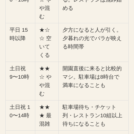
や混
める
む
平日 15
★☆
夕方になると人が引く。
時以降
☆ 空
夕暮れの光でバラが映え
いて
る時間帯
くる
土日祝
★★
開園直後に来ると比較的
9〜10時
☆ や
マシ。駐車場は8時台で
や混
満車になることも
む
土日祝 1
★★
駐車場待ち・チケット
0〜14時
★ 最
列・レストラン10組以上
混雑
待ちになることも