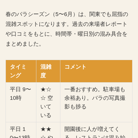
春のバラシーズン（5〜6月）は、関東でも屈指の
混雑スポットになります。過去の来場者レポート
や口コミをもとに、時間帯・曜日別の混み具合を
まとめました。
タイミ
混雑
コメント
ング
度
平日 9〜
★☆
一番おすすめ。駐車場も
10時
☆ 空
余裕あり。バラの写真撮
いて
影も捗る
いる
平日 1
★★
開園後に人が増えてく
0〜13時
☆ や
る。レストランは混み始