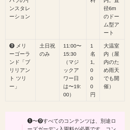
バラのイ
料
内。直
ンスタレ
径6m
ーション
のドー
ム型ア
ート
❾ メリ
土日祝
11:00〜
1
大温室
ーゴーラ
のみ
15:30
名
内（屋
ンド「ブ
（マジ
1,
内のた
リリアン
ックア
0
め雨天
ト ツリ
ワー日
0
でも開
ー」
は〜19:
0
催）
00）
円
❶〜❾すべてのコンテンツは、別途ロ
ーズガーデン入園料が必要です。コン