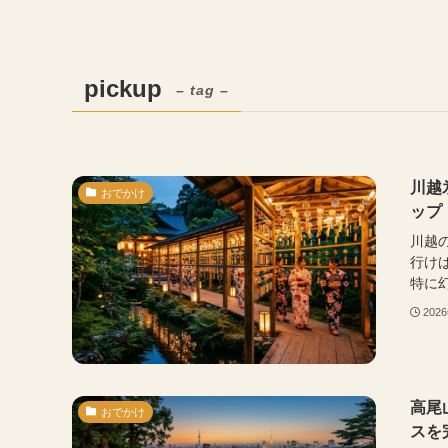
pickup
– tag –
川越
おでかけ
ップ
川越
行け
特に幻
202
高尾
おでかけ
スを