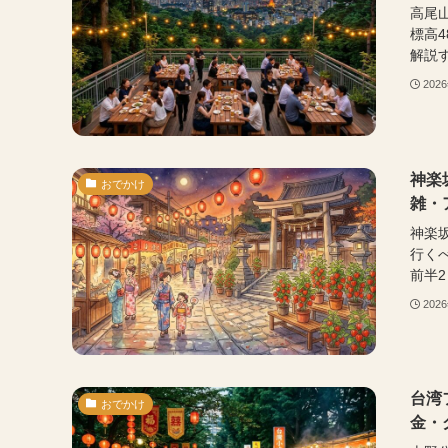
高尾
標高
解説す
202
神楽
おでかけ
雑・
神楽
行く
前半2
202
台湾
おでかけ
金・