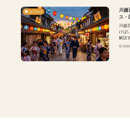
川越
おでかけ
ス・
川越
けば
解説す
202