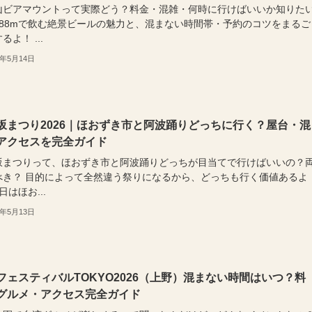
山ビアマウントって実際どう？料金・混雑・何時に行けばいいか知りた
488mで飲む絶景ビールの魅力と、混まない時間帯・予約のコツをまるご
るよ！ ...
6年5月14日
坂まつり2026｜ほおずき市と阿波踊りどっちに行く？屋台・混
アクセスを完全ガイド
坂まつりって、ほおずき市と阿波踊りどっちが目当てで行けばいいの？
べき？ 目的によって全然違う祭りになるから、どっちも行く価値あるよ
日はほお...
6年5月13日
フェスティバルTOKYO2026（上野）混まない時間はいつ？料
グルメ・アクセス完全ガイド