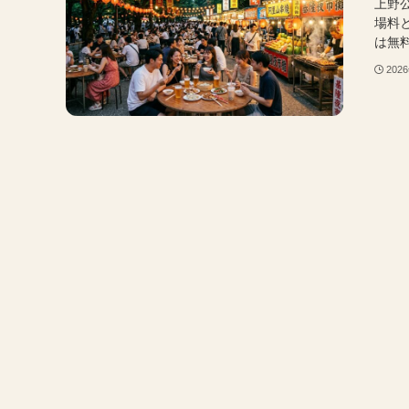
上野
場料と
は無料
202