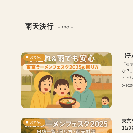
雨天決行
– tag –
【子
おでかけ
「東
な？
ママに
202
東京
おでかけ
11/