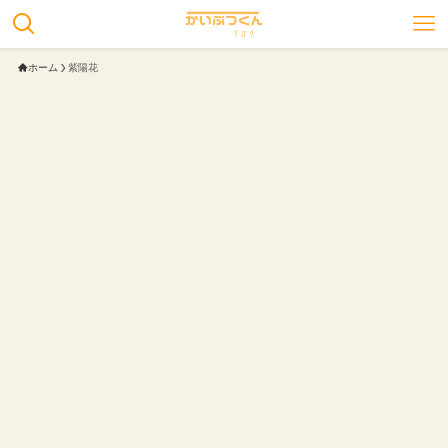
ホーム
紫陽花