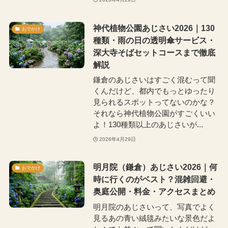
神代植物公園あじさい2026｜130
おでかけ
種類・雨の日の透明傘サービス・
深大寺そばセットコースまで徹底
解説
鎌倉のあじさいはすごく混むって聞
くんだけど、都内でもっとゆったり
見られるスポットってないのかな？
それなら神代植物公園がすごくいい
よ！130種類以上のあじさいが...
2026年4月29日
明月院（鎌倉）あじさい2026｜何
おでかけ
時に行くのがベスト？混雑回避・
奥庭公開・料金・アクセスまとめ
明月院のあじさいって、写真でよく
見るあの青い絨毯みたいな景色だよ