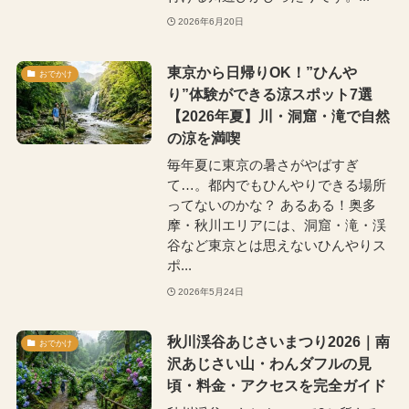
2026年6月20日
東京から日帰りOK！”ひんや
おでかけ
り”体験ができる涼スポット7選
【2026年夏】川・洞窟・滝で自然
の涼を満喫
毎年夏に東京の暑さがやばすぎ
て…。都内でもひんやりできる場所
ってないのかな？ あるある！奥多
摩・秋川エリアには、洞窟・滝・渓
谷など東京とは思えないひんやりス
ポ...
2026年5月24日
秋川渓谷あじさいまつり2026｜南
おでかけ
沢あじさい山・わんダフルの見
頃・料金・アクセスを完全ガイド