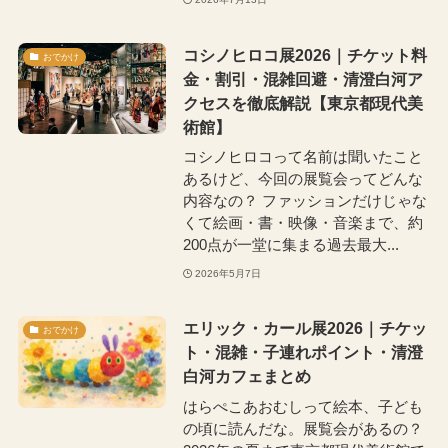
コシノヒロコ展2026｜チケット料
おでかけ
金・割引・混雑回避・清澄白河ア
クセスを徹底解説【東京都現代美
術館】
コシノヒロコって名前は聞いたこと
あるけど、今回の展覧会ってどんな
内容なの？ ファッションだけじゃな
くて絵画・書・映像・音楽まで、約
200点が一堂に集まる過去最大...
2026年5月7日
エリック・カール展2026｜チケッ
おでかけ
ト・混雑・子連れポイント・清澄
白河カフェまとめ
はらぺこあおむしって絵本、子ども
の頃に読んだな。展覧会があるの？