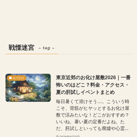
戦慄迷宮
– tag –
東京近郊のお化け屋敷2026｜一番
おでかけ
怖いのはどこ？料金・アクセス・
夏の肝試しイベントまとめ
毎日暑くて溶けそう…。こういう時
こそ、背筋がヒヤッとするお化け屋
敷で涼みたいな！どこがおすすめ？
いいね、暑い夏の定番だよね。た
だ、肝試しといっても廃墟や心霊...
2026年6月3日