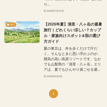
り...
2026年7月27日
【2026年夏】清里・八ヶ岳の避暑
旅行
旅行｜どれくらい涼しい？カップ
ル・家族向けスポット&宿の選び
方ガイド
夏の東京は、外を歩くだけで汗だ
く。そんなときに思い浮かぶのが、
標高の高い高原リゾートです。なか
でも山梨県の「清里・八ヶ岳」エリ
アは、夏でもひんやり過ごせる避...
2026年6月4日
1