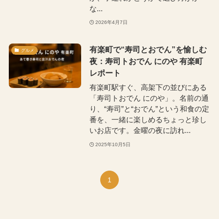
な...
2026年4月7日
有楽町で“寿司とおでん”を愉しむ
グルメ
夜：寿司トおでん にのや 有楽町
レポート
有楽町駅すぐ、高架下の並びにある
「寿司トおでん にのや」。名前の通
り、“寿司”と“おでん”という和食の定
番を、一緒に楽しめるちょっと珍し
いお店です。金曜の夜に訪れ...
2025年10月5日
1