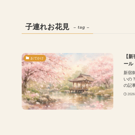
子連れお花見
– tag –
【新
おでかけ
ール
新宿
いの
の記事
202