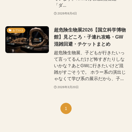
「ダ...
2026年8月4日
超危険生物展2026【国立科学博物
おでかけ
館】見どころ・子連れ攻略・GW
混雑回避・チケットまとめ
超危険生物展、子どもが行きたいっ
て言ってるんだけど怖すぎたりしな
いかな？あとGWに行きたいけど混
雑がすごそうで。 ホラー系の演出じ
ゃなくて学び系の展示だから、子...
2026年3月20日
1