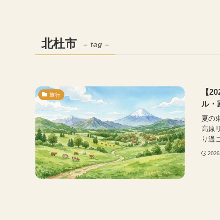
北杜市
– tag –
【2
旅行
ル・
夏の
高原
り過ご
202