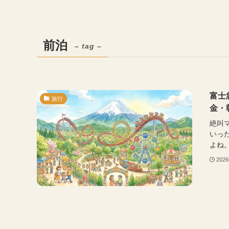
前泊
– tag –
富士
旅行
金・
絶叫
いっ
よね。
202