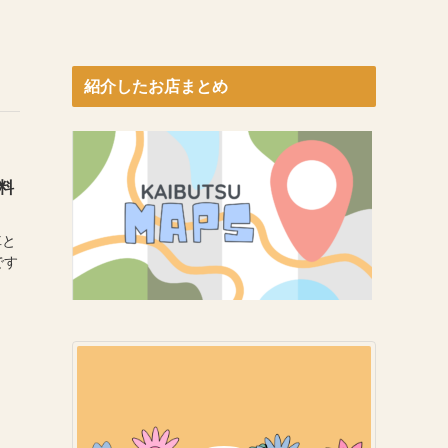
紹介したお店まとめ
料
車と
です