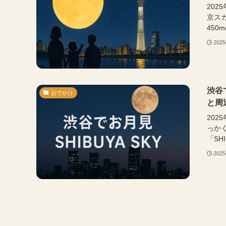
202
京ス
450
202
渋谷
おでかけ
と周
202
っか
「SHIB
202