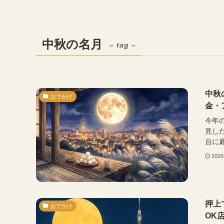
中秋の名月
– tag –
中秋
おでかけ
金・
今年
見した
台に庭
202
押上
おでかけ
OK