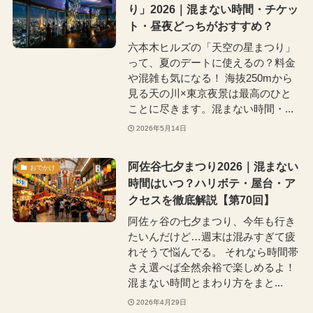
り」2026｜混まない時間・チケッ
ト・昼夜どっちがおすすめ？
六本木ヒルズの「天空の星まつり」
って、夏のデートに使えるの？料金
や混雑も気になる！ 海抜250mから
見る天の川×東京夜景は最高のひと
ことに尽きます。混まない時間・...
2026年5月14日
阿佐谷七夕まつり2026｜混まない
おでかけ
時間はいつ？ハリボテ・屋台・ア
クセスを徹底解説【第70回】
阿佐ヶ谷の七夕まつり、今年も行き
たいんだけど…週末は混みすぎて疲
れそうで悩んでる。 それなら時間帯
さえ選べば全然余裕で楽しめるよ！
混まない時間とまわり方をまと...
2026年4月29日