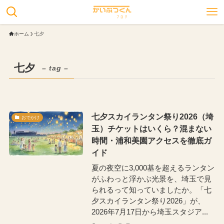
ホーム
七夕
七夕
– tag –
七夕スカイランタン祭り2026（埼
おでかけ
玉）チケットはいくら？混まない
時間・浦和美園アクセスを徹底ガ
イド
夏の夜空に3,000基を超えるランタン
がふわっと浮かぶ光景を、埼玉で見
られるって知っていましたか。「七
夕スカイランタン祭り2026」が、
2026年7月17日から埼玉スタジア...