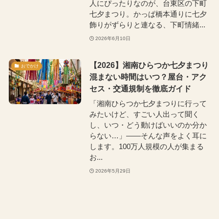
人にぴったりなのが、台東区の下町
七夕まつり。かっぱ橋本通りに七夕
飾りがずらりと連なる、下町情緒...
2026年6月10日
【2026】湘南ひらつか七夕まつり
おでかけ
混まない時間はいつ？屋台・アク
セス・交通規制を徹底ガイド
「湘南ひらつか七夕まつりに行って
みたいけど、すごい人出って聞く
し、いつ・どう動けばいいのか分か
らない…」――そんな声をよく耳に
します。100万人規模の人が集まる
お...
2026年5月29日