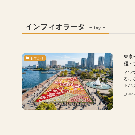
インフィオラータ
– tag –
東京
おでかけ
程・
イン
るっ
トだよ
202